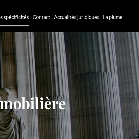
s spécificités
Contact
Actualités juridiques
La plume
mobilière