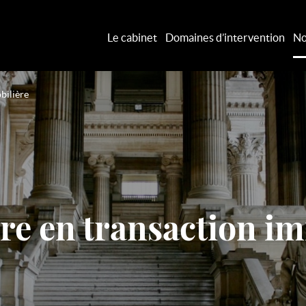
Le cabinet
Domaines d’intervention
No
bilière
re en transaction im