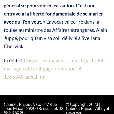
général se pourvoie en cassation. C’est une
entrave à la liberté fondamentale de se marier
avec qui l’on veut. »
L’avocat va écrire dans la
foulée au ministre des Affaires étrangères, Alain
Juppé, pour qu’un visa soit délivré à Svetlana
Cherviak.
Crédit :
https://brest.maville.com/actu/actudet_-
mariage-refuse-il-gagne-en-appel_6-
1755349_actu.Htm
Cabinet Rajjout & Co - 37 Rue
© Copyright 2023 |
Jean Macé - 29200 Brest - Tél. 02
Cabinet Rajjou | All right
98 33 60 20
reserved.