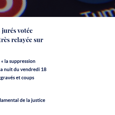
 jurés votée
rès relayée sur
e
« la suppression
la nuit du vendredi 18
ggravés et coups
damental de la justice